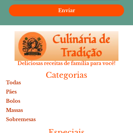
Enviar
Deliciosas receitas de família para você!
Categorias
Todas
Pães
Bolos
Massas
Sobremesas
Especiais