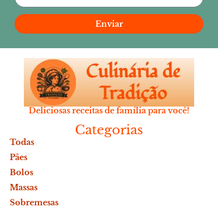
Enviar
Deliciosas receitas de família para você!
Categorias
Todas
Pães
Bolos
Massas
Sobremesas