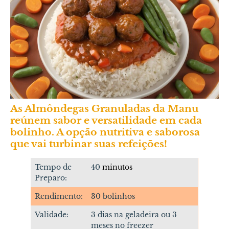
As Almôndegas Granuladas da Manu
reúnem s
abor e versatilidade em cada
bolinho. A opção nutritiva e saborosa
que vai turbinar suas refeições!
Tempo de
40
minutos
Preparo:
Rendimento:
30 bolinhos
Validade:
3 dias na geladeira ou 3
meses no freezer